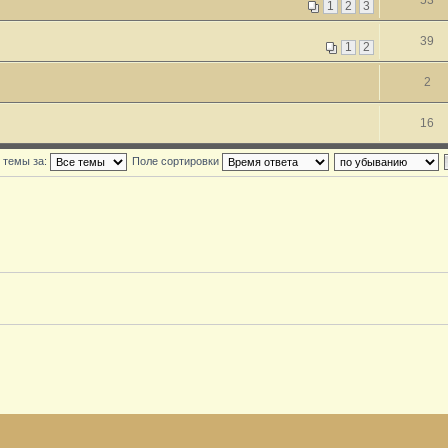
53
1
2
3
39
1
2
2
16
 темы за:
Поле сортировки