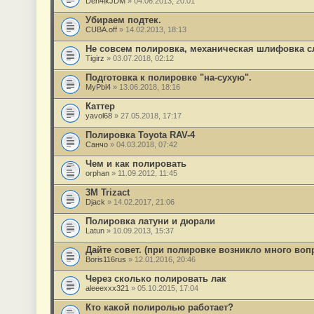
Den4ikJDM
» 04.06.2013, 20:01
Убираем подтек.
CUBA.off
» 14.02.2013, 18:13
Не совсем полировка, механическая шлифовка с
Tigirz
» 03.07.2018, 02:12
Подготовка к полировке "на-сухую".
MyPbl4
» 13.06.2018, 18:16
Каттер
yavol68
» 27.05.2018, 17:17
Полировка Toyota RAV-4
Санчо
» 04.03.2018, 07:42
Чем и как полировать
orphan
» 11.09.2012, 11:45
3M Trizact
Djack
» 14.02.2017, 21:06
Полировка латуни и дюрали
Latun
» 10.09.2013, 15:37
Дайте совет. (при полировке возникло много воп
Boris116rus
» 12.01.2016, 20:46
Через сколько полировать лак
aleeexxx321
» 05.10.2015, 17:04
Кто какой полиролью работает?