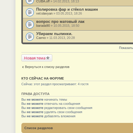
CUBA.off
» 14.02.2013, 18:13
Полировка фар и стёкол машин
vel.slavyan
» 03.05.2013, 18:26
вопрос про матовый лак
barada90
» 10.05.2015, 18:50
Убираем пылинки.
Санчо
» 11.03.2013, 20:28
Показать
Новая тема
Вернуться к списку разделов
КТО СЕЙЧАС НА ФОРУМЕ
Сейчас этот раздел просматривают: 4 гостя
ПРАВА ДОСТУПА
Вы
не можете
начинать темы
Вы
не можете
отвечать на сообщения
Вы
не можете
редактировать свои сообщения
Вы
не можете
удалять свои сообщения
Вы
не можете
добавлять вложения
Список разделов