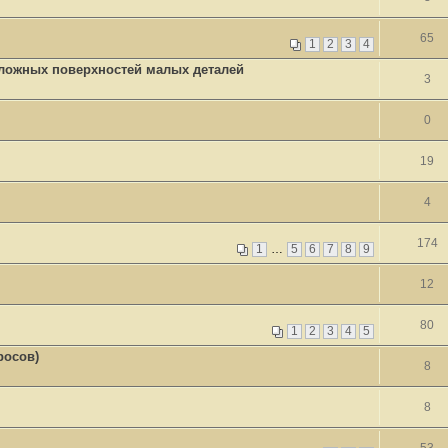
65
1
2
3
4
ложных поверхностей малых деталей
3
0
19
4
174
1
…
5
6
7
8
9
12
80
1
2
3
4
5
росов)
8
8