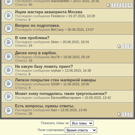
Последнее сообщение
RavshanMR
«
20.07.2015, 18:35
Ответы:
60
1
2
3
4
Ищем мастера аквапринта Москва
Последнее сообщение
Firedecor
«
01.07.2015, 10:28
Ответы:
6
Вопрос по подготовке.
Последнее сообщение
BeCrazy
«
30.06.2015, 13:07
В чем проблема?
Последнее сообщение
Siriec
«
20.06.2015, 18:34
Ответы:
24
1
2
Диски хочу в карбон.
Последнее сообщение
Ars78
«
19.06.2015, 05:18
Ответы:
18
На какую базу ложить принт?
Последнее сообщение
orphan
«
13.06.2015, 16:38
Ответы:
8
Липкое покрытие стен малярной камеры
Последнее сообщение
SSSR
«
11.06.2015, 20:00
Ответы:
9
Может кому попадались такие треугольнички?
Последнее сообщение
ЕвгенийВикторович
«
10.06.2015, 13:42
Есть вопросы, нужны ответы.
Последнее сообщение
Kart
«
13.05.2015, 13:40
Ответы:
26
1
2
Показать темы за:
Поле сортировки