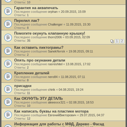
Ответы:
10
Гарантия на аквапечать
Последнее сообщение
orphan
«
20.09.2015, 15:09
Ответы:
1
Перелил лак?
Последнее сообщение
Challenger
«
11.09.2015, 15:30
Ответы:
8
Помогите окунуть клапанную крышку!
Последнее сообщение
thorn2006
«
03.09.2015, 02:09
Ответы:
35
1
2
Как оставить пиктограмы?
Последнее сообщение
SanekNvrsk
«
19.08.2015, 09:11
Ответы:
2
Опять про окунание детали
Последнее сообщение
rasreshitel
«
13.08.2015, 17:02
Ответы:
2
Крепление деталей
Последнее сообщение
nero84
«
11.08.2015, 07:11
Ответы:
8
присадки
Последнее сообщение
chirik
«
04.08.2015, 19:24
Ответы:
11
Как ОКУНУТЬ ЭТУ ДЕТАЛЬ
Последнее сообщение
aleeexxx321
«
02.08.2015, 18:53
Ответы:
10
Как написать буквы на пластике мотора
Последнее сообщение
ЕвгенийВикторович
«
29.07.2015, 04:37
Ответы:
12
Информация для работы с МФД, Дерево - Фасад