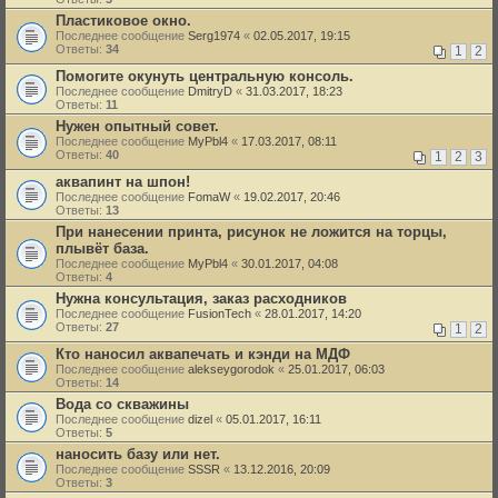
Пластиковое окно.
Последнее сообщение
Serg1974
«
02.05.2017, 19:15
Ответы:
34
1
2
Помогите окунуть центральную консоль.
Последнее сообщение
DmitryD
«
31.03.2017, 18:23
Ответы:
11
Нужен опытный совет.
Последнее сообщение
MyPbl4
«
17.03.2017, 08:11
Ответы:
40
1
2
3
аквапинт на шпон!
Последнее сообщение
FomaW
«
19.02.2017, 20:46
Ответы:
13
При нанесении принта, рисунок не ложится на торцы,
плывёт база.
Последнее сообщение
MyPbl4
«
30.01.2017, 04:08
Ответы:
4
Нужна консультация, заказ расходников
Последнее сообщение
FusionTech
«
28.01.2017, 14:20
Ответы:
27
1
2
Кто наносил аквапечать и кэнди на МДФ
Последнее сообщение
alekseygorodok
«
25.01.2017, 06:03
Ответы:
14
Вода со скважины
Последнее сообщение
dizel
«
05.01.2017, 16:11
Ответы:
5
наносить базу или нет.
Последнее сообщение
SSSR
«
13.12.2016, 20:09
Ответы:
3