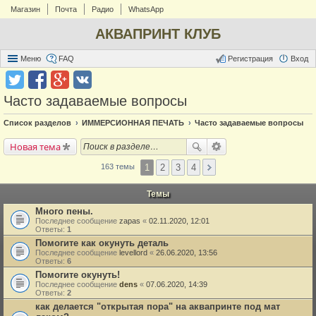
Магазин
Почта
Радио
WhatsApp
АКВАПРИНТ КЛУБ
Меню
FAQ
Регистрация
Вход
Часто задаваемые вопросы
Список разделов
ИММЕРСИОННАЯ ПЕЧАТЬ
Часто задаваемые вопросы
Новая тема
1
2
3
4
163 темы
Темы
Много пены.
Последнее сообщение
zapas
«
02.11.2020, 12:01
Ответы:
1
Помогите как окунуть деталь
Последнее сообщение
levellord
«
26.06.2020, 13:56
Ответы:
6
Помогите окунуть!
Последнее сообщение
dens
«
07.06.2020, 14:39
Ответы:
2
как делается "открытая пора" на аквапринте под мат