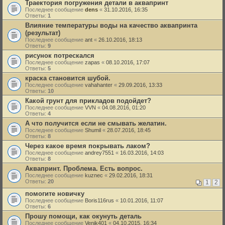
Траектория погружения детали в аквапринт
Последнее сообщение
dens
«
31.10.2016, 16:35
Ответы:
1
Влияние температуры воды на качество аквапринта
(результат)
Последнее сообщение
ant
«
26.10.2016, 18:13
Ответы:
9
рисунок потрескался
Последнее сообщение
zapas
«
08.10.2016, 17:07
Ответы:
5
краска становится шубой.
Последнее сообщение
vahahanter
«
29.09.2016, 13:33
Ответы:
10
Какой грунт для прикладов подойдет?
Последнее сообщение
VVN
«
04.08.2016, 01:20
Ответы:
4
А что получится если не смывать желатин.
Последнее сообщение
Shumil
«
28.07.2016, 18:45
Ответы:
8
Через какое время покрывать лаком?
Последнее сообщение
andrey7551
«
16.03.2016, 14:03
Ответы:
8
Аквапринт. Проблема. Есть вопрос.
Последнее сообщение
kuznec
«
29.02.2016, 18:31
Ответы:
20
1
2
помогите новичку
Последнее сообщение
Boris116rus
«
10.01.2016, 11:07
Ответы:
6
Прошу помощи, как окунуть деталь
Последнее сообщение
Venik401
«
04.10.2015, 16:34