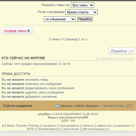
Показать темы за:
Поле сортировки
Новая тема
3 темы • Страница 1 из 1
Перейти
КТО СЕЙЧАС НА ФОРУМЕ
(по активности за 10 минут)
Сейчас этот раздел просматривают: 2 гостя
ПРАВА ДОСТУПА
Вы
не можете
начинать темы
Вы
не можете
отвечать на сообщения
Вы
не можете
редактировать свои сообщения
Вы
не можете
удалять свои сообщения
Вы
не можете
добавлять вложения
Список разделов
Удалить cookies форума
Часовой пояс:
UTC
phpBBex
© 2016 AQUAPRINT.CLUB 2010
Моды и расширения phpBB
GZIP: Off
[+]
Water Transfer Printing || aquaprint || hydrographics || immeris || аквапечать || аквапринт ||
WTP || Хромирование || Золочение || Металлизация [+]