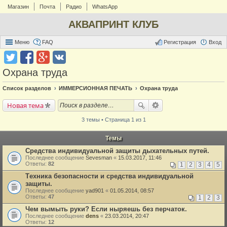
Магазин
Почта
Радио
WhatsApp
АКВАПРИНТ КЛУБ
Меню
FAQ
Регистрация
Вход
Охрана труда
Список разделов
ИММЕРСИОННАЯ ПЕЧАТЬ
Охрана труда
Новая тема
3 темы • Страница 1 из 1
Темы
Средства индивидуальной защиты дыхательных путей.
Последнее сообщение
Sevesman
«
15.03.2017, 11:46
Ответы:
82
1
2
3
4
5
Tехника безопасности и средства индивидуальной
защиты.
Последнее сообщение
yad901
«
01.05.2014, 08:57
Ответы:
47
1
2
3
Чем вымыть руки? Если ныряешь без перчаток.
Последнее сообщение
dens
«
23.03.2014, 20:47
Ответы:
12