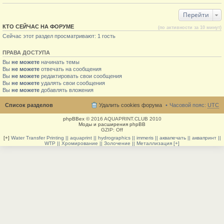
Перейти
КТО СЕЙЧАС НА ФОРУМЕ
(по активности за 10 минут)
Сейчас этот раздел просматривают: 1 гость
ПРАВА ДОСТУПА
Вы
не можете
начинать темы
Вы
не можете
отвечать на сообщения
Вы
не можете
редактировать свои сообщения
Вы
не можете
удалять свои сообщения
Вы
не можете
добавлять вложения
Список разделов
Удалить cookies форума
Часовой пояс:
UTC
phpBBex
© 2016 AQUAPRINT.CLUB 2010
Моды и расширения phpBB
GZIP: Off
[+]
Water Transfer Printing || aquaprint || hydrographics || immeris || аквапечать || аквапринт ||
WTP || Хромирование || Золочение || Металлизация [+]