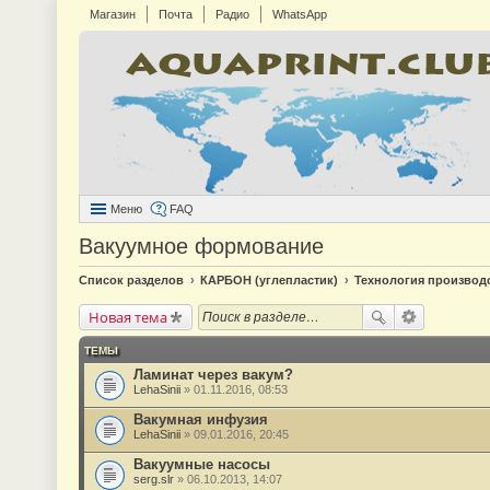
Магазин
Почта
Радио
WhatsApp
Меню
FAQ
Вакуумное формование
Список разделов
КАРБОН (углепластик)
Технология производ
Новая тема
ТЕМЫ
Ламинат через вакум?
LehaSinii
» 01.11.2016, 08:53
Вакумная инфузия
LehaSinii
» 09.01.2016, 20:45
Вакуумные насосы
serg.slr
» 06.10.2013, 14:07