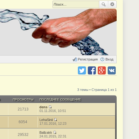
Регистрация
Вход
Поделиться в twitter.com
Поделиться в facebook.com
Поделиться в Google Plus
Поделиться в vk.com
3 темы • Страница 1 из 1
Ы
ПРОСМОТРЫ
ПОСЛЕДНЕЕ СООБЩЕНИЕ
dens
21713
П
01.11.2016, 10:51
е
р
LehaSinii
е
6054
П
17.01.2016, 12:23
й
е
т
р
Ballzakk
и
е
29532
П
24.01.2015, 22:31
к
й