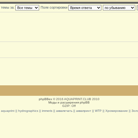
 темы за:
Поле сортировки
phpBBex
© 2016 AQUAPRINT.CLUB 2010
Моды и расширения phpBB
GZIP: Off
|| aquaprint || hydrographics || immeris || аквапечать || аквапринт || WTP || Хромирование || З