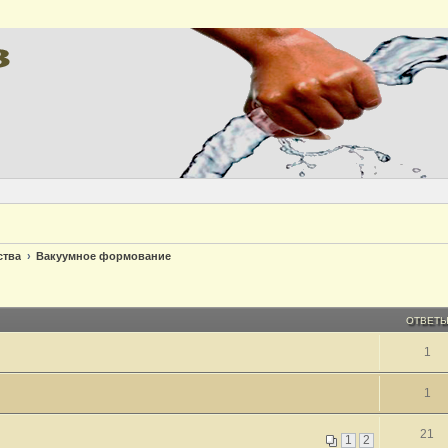
ства
Вакуумное формование
ОТВЕТ
1
1
21
1
2