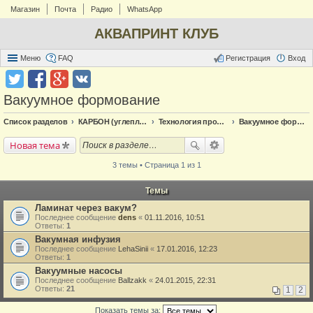
Магазин
Почта
Радио
WhatsApp
АКВАПРИНТ КЛУБ
Меню
FAQ
Регистрация
Вход
Вакуумное формование
Список разделов
КАРБОН (углепластик)
Технология производства
Вакуумное формование
Новая тема
3 темы • Страница 1 из 1
Темы
Ламинат через вакум?
Последнее сообщение
dens
«
01.11.2016, 10:51
Ответы:
1
Вакумная инфузия
Последнее сообщение
LehaSinii
«
17.01.2016, 12:23
Ответы:
1
Вакуумные насосы
Последнее сообщение
Ballzakk
«
24.01.2015, 22:31
Ответы:
21
1
2
Показать темы за: