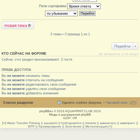
Поле сортировки
Новая тема
3 темы • Страница 1 из 1
Перейти
КТО СЕЙЧАС НА ФОРУМЕ
(по активности за 10 минут)
Сейчас этот раздел просматривают: 2 гостя
ПРАВА ДОСТУПА
Вы
не можете
начинать темы
Вы
не можете
отвечать на сообщения
Вы
не можете
редактировать свои сообщения
Вы
не можете
удалять свои сообщения
Вы
не можете
добавлять вложения
Список разделов
Удалить cookies форума
Часовой пояс:
UTC
phpBBex
© 2016 AQUAPRINT.CLUB 2010
Моды и расширения phpBB
GZIP: Off
[+]
Water Transfer Printing || aquaprint || hydrographics || immeris || аквапечать || аквапринт ||
WTP || Хромирование || Золочение || Металлизация [+]