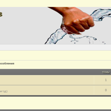
особления
ТЕМЫ
1
0
 т.д.)