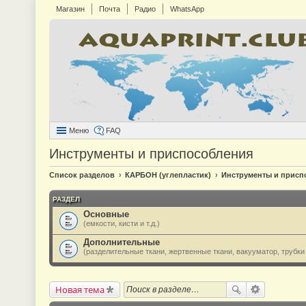
Магазин
Почта
Радио
WhatsApp
Меню
FAQ
Инструменты и приспособления
Список разделов
КАРБОН (углепластик)
Инструменты и присп
РАЗДЕЛ
Основные
(емкости, кисти и т.д.)
Дополнительные
(разделительные ткани, жертвенные ткани, вакууматор, трубки и
Новая тема