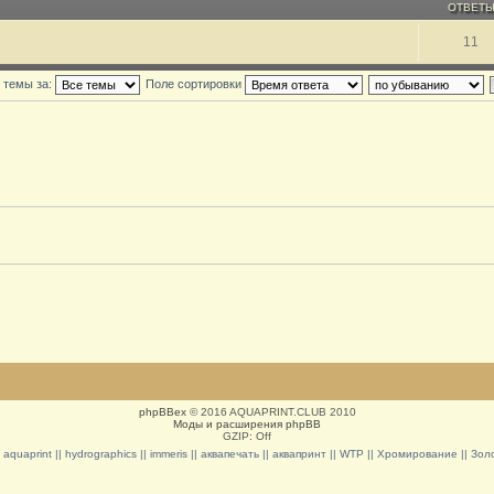
ОТВЕТ
11
 темы за:
Поле сортировки
phpBBex
© 2016 AQUAPRINT.CLUB 2010
Моды и расширения phpBB
GZIP: Off
|| aquaprint || hydrographics || immeris || аквапечать || аквапринт || WTP || Хромирование || З