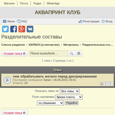
Магазин
Почта
Радио
WhatsApp
АКВАПРИНТ КЛУБ
Меню
FAQ
Регистрация
Вход
Разделительные составы
Список разделов
КАРБОН (углепластик)
Материалы
Разделительные составы
Новая тема
1 тема • Страница 1 из 1
Темы
чем обрабатывать металл перед декорированием
Последнее сообщение
Sanat
«
26.06.2015, 03:41
Ответы:
24
1
2
Показать темы за:
Поле сортировки
Новая тема