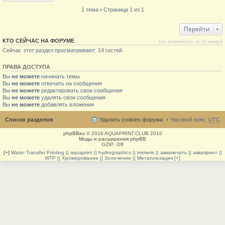
1 тема • Страница 1 из 1
Перейти
КТО СЕЙЧАС НА ФОРУМЕ
(по активности за 10 минут)
Сейчас этот раздел просматривают: 14 гостей
ПРАВА ДОСТУПА
Вы
не можете
начинать темы
Вы
не можете
отвечать на сообщения
Вы
не можете
редактировать свои сообщения
Вы
не можете
удалять свои сообщения
Вы
не можете
добавлять вложения
Список разделов
Удалить cookies форума
Часовой пояс:
UTC
phpBBex
© 2016 AQUAPRINT.CLUB 2010
Моды и расширения phpBB
GZIP: Off
[+]
Water Transfer Printing || aquaprint || hydrographics || immeris || аквапечать || аквапринт ||
WTP || Хромирование || Золочение || Металлизация [+]