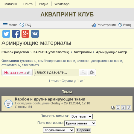
Магазин
Почта
Радио
WhatsApp
АКВАПРИНТ КЛУБ
Меню
FAQ
Регистрация
Вход
Армирующие материалы
Список разделов
КАРБОН (углепластик)
Материалы
Армирующие материалы
Описание:
(углеткань, комбинированные ткани, алютекс, декоративные ткани,
стеклоткань, стекломат)
Новая тема
1 тема • Страница 1 из 1
Темы
Карбон и другие армирующие ткани
Последнее сообщение
Geday
«
29.12.2014, 12:18
Ответы:
54
1
2
3
Показать темы за:
Поле сортировки