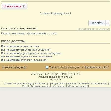
Новая тема
1 тема • Страница 1 из 1
Перейти
КТО СЕЙЧАС НА ФОРУМЕ
(по активности за 10 минут)
Сейчас этот раздел просматривают: 1 гость
ПРАВА ДОСТУПА
Вы
не можете
начинать темы
Вы
не можете
отвечать на сообщения
Вы
не можете
редактировать свои сообщения
Вы
не можете
удалять свои сообщения
Вы
не можете
добавлять вложения
Список разделов
Удалить cookies форума
Часовой пояс:
UTC
phpBBex
© 2016 AQUAPRINT.CLUB 2010
Моды и расширения phpBB
GZIP: Off
[+]
Water Transfer Printing || aquaprint || hydrographics || immeris || аквапечать || аквапринт ||
WTP || Хромирование || Золочение || Металлизация [+]