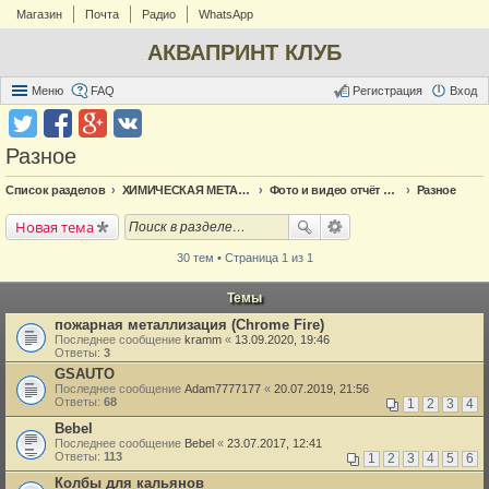
Магазин
Почта
Радио
WhatsApp
АКВАПРИНТ КЛУБ
Меню
FAQ
Регистрация
Вход
Разное
Список разделов
ХИМИЧЕСКАЯ МЕТАЛЛИЗАЦИЯ
Фото и видео отчёт по металлизации
Разное
Новая тема
30 тем • Страница 1 из 1
Темы
пожарная металлизация (Chrome Fire)
Последнее сообщение
kramm
«
13.09.2020, 19:46
Ответы:
3
GSAUTO
Последнее сообщение
Adam7777177
«
20.07.2019, 21:56
Ответы:
68
1
2
3
4
Bebel
Последнее сообщение
Bebel
«
23.07.2017, 12:41
Ответы:
113
1
2
3
4
5
6
Колбы для кальянов