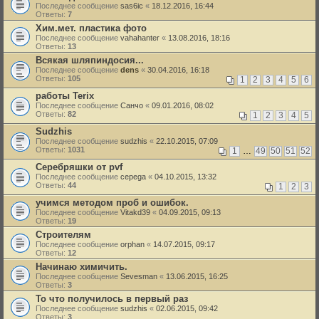
Последнее сообщение
sas6ic
«
18.12.2016, 16:44
Ответы:
7
Хим.мет. пластика фото
Последнее сообщение
vahahanter
«
13.08.2016, 18:16
Ответы:
13
Всякая шляпиндосия...
Последнее сообщение
dens
«
30.04.2016, 16:18
Ответы:
105
1
2
3
4
5
6
работы Terix
Последнее сообщение
Санчо
«
09.01.2016, 08:02
Ответы:
82
1
2
3
4
5
Sudzhis
Последнее сообщение
sudzhis
«
22.10.2015, 07:09
Ответы:
1031
1
…
49
50
51
52
Серебряшки от pvf
Последнее сообщение
cepega
«
04.10.2015, 13:32
Ответы:
44
1
2
3
учимся методом проб и ошибок.
Последнее сообщение
Vitakd39
«
04.09.2015, 09:13
Ответы:
19
Строителям
Последнее сообщение
orphan
«
14.07.2015, 09:17
Ответы:
12
Начинаю химичить.
Последнее сообщение
Sevesman
«
13.06.2015, 16:25
Ответы:
3
То что получилось в первый раз
Последнее сообщение
sudzhis
«
02.06.2015, 09:42
Ответы:
3