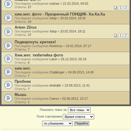
Последнее сообщение
orphan
«
21.02.2014, 04:02
Ответы:
27
1
2
хим.мет. фото - Призрачный ГОНЩИК- Ха-Ха-Ха
Последнее сообщение
Xdop
«
20.02.2014, 18:32
Ответы:
10
Artem 22rus
Последнее сообщение
Xdop
«
20.02.2014, 18:11
Ответы:
37
1
2
Подвергнуть критике!
Последнее сообщение
Roninrus
«
10.01.2014, 07:17
Ответы:
7
Хим.мет. тюбитейка фото
Последнее сообщение
Latun
«
26.12.2013, 05:19
Ответы:
8
хим.мет.
Последнее сообщение
Challenger
«
24.09.2013, 14:49
Ответы:
7
Пробник
Последнее сообщение
dmitrijttk
«
23.08.2013, 11:41
Ответы:
7
Мышь
Последнее сообщение
Санчо
«
02.06.2013, 13:17
Ответы:
1
Показать темы за:
Поле сортировки