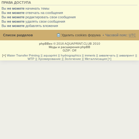
ПРАВА ДОСТУПА
Вы
не можете
начинать темы
Вы
не можете
отвечать на сообщения
Вы
не можете
редактировать свои сообщения
Вы
не можете
удалять свои сообщения
Вы
не можете
добавлять вложения
Список разделов
Удалить cookies форума
Часовой пояс:
UTC
phpBBex
© 2016 AQUAPRINT.CLUB 2010
Моды и расширения phpBB
GZIP: Off
[+]
Water Transfer Printing || aquaprint || hydrographics || immeris || аквапечать || аквапринт ||
WTP || Хромирование || Золочение || Металлизация [+]