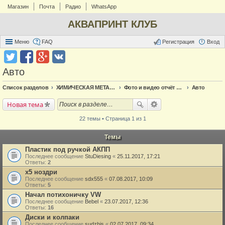
Магазин
Почта
Радио
WhatsApp
АКВАПРИНТ КЛУБ
Меню
FAQ
Регистрация
Вход
Авто
Список разделов
ХИМИЧЕСКАЯ МЕТАЛЛИЗАЦИЯ
Фото и видео отчёт по металлизации
Авто
Новая тема
22 темы • Страница 1 из 1
Темы
Пластик под ручкой АКПП
Последнее сообщение
StuDiesing
«
25.11.2017, 17:21
Ответы:
2
х5 ноздри
Последнее сообщение
sdx555
«
07.08.2017, 10:09
Ответы:
5
Начал потихоничку VW
Последнее сообщение
Bebel
«
23.07.2017, 12:36
Ответы:
16
Диски и колпаки
Последнее сообщение
sudzhis
«
02.07.2017, 09:34