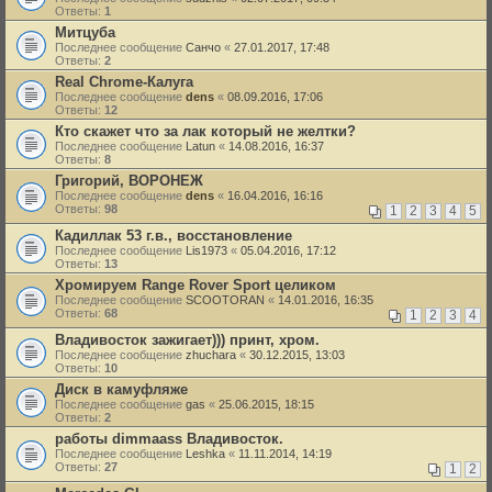
Ответы:
1
Митцуба
Последнее сообщение
Санчо
«
27.01.2017, 17:48
Ответы:
2
Real Chrome-Калуга
Последнее сообщение
dens
«
08.09.2016, 17:06
Ответы:
12
Кто скажет что за лак который не желтки?
Последнее сообщение
Latun
«
14.08.2016, 16:37
Ответы:
8
Григорий, ВОРОНЕЖ
Последнее сообщение
dens
«
16.04.2016, 16:16
Ответы:
98
1
2
3
4
5
Кадиллак 53 г.в., восстановление
Последнее сообщение
Lis1973
«
05.04.2016, 17:12
Ответы:
13
Хромируем Range Rover Sport целиком
Последнее сообщение
SCOOTORAN
«
14.01.2016, 16:35
Ответы:
68
1
2
3
4
Владивосток зажигает))) принт, хром.
Последнее сообщение
zhuchara
«
30.12.2015, 13:03
Ответы:
10
Диск в камуфляже
Последнее сообщение
gas
«
25.06.2015, 18:15
Ответы:
2
работы dimmaass Владивосток.
Последнее сообщение
Leshka
«
11.11.2014, 14:19
Ответы:
27
1
2