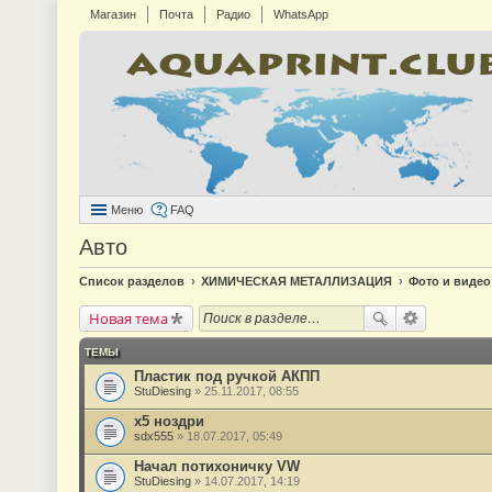
Магазин
Почта
Радио
WhatsApp
Меню
FAQ
Авто
Список разделов
ХИМИЧЕСКАЯ МЕТАЛЛИЗАЦИЯ
Фото и видео
Новая тема
ТЕМЫ
Пластик под ручкой АКПП
StuDiesing
» 25.11.2017, 08:55
х5 ноздри
sdx555
» 18.07.2017, 05:49
Начал потихоничку VW
StuDiesing
» 14.07.2017, 14:19