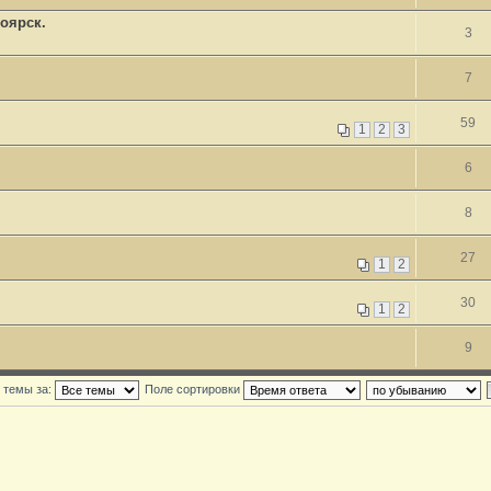
ноярск.
3
7
59
1
2
3
6
8
27
1
2
30
1
2
9
 темы за:
Поле сортировки