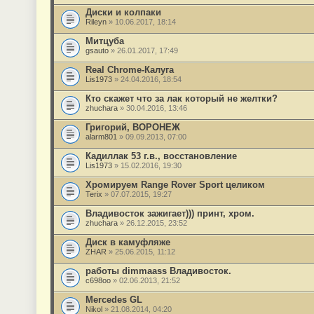
Диски и колпаки
Rileyn
» 10.06.2017, 18:14
Митцуба
gsauto
» 26.01.2017, 17:49
Real Chrome-Калуга
Lis1973
» 24.04.2016, 18:54
Кто скажет что за лак который не желтки?
zhuchara
» 30.04.2016, 13:46
Григорий, ВОРОНЕЖ
alarm801
» 09.09.2013, 07:00
Кадиллак 53 г.в., восстановление
Lis1973
» 15.02.2016, 19:30
Хромируем Range Rover Sport целиком
Terix
» 07.07.2015, 19:27
Владивосток зажигает))) принт, хром.
zhuchara
» 26.12.2015, 23:52
Диск в камуфляже
ZHAR
» 25.06.2015, 11:12
работы dimmaass Владивосток.
c698oo
» 02.06.2013, 21:52
Mercedes GL
Nikol
» 21.08.2014, 04:20