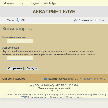
Магазин
Почта
Радио
WhatsApp
АКВАПРИНТ КЛУБ
Меню
FAQ
Регистрация
Вход
Выслать пароль
Имя пользователя:
Адрес email:
Адрес email, связанный с вашей учётной записью. Если вы не изменили его в
панели пользователя, то это адрес email, указанный вами при регистрации.
Список разделов
Удалить cookies форума
Часовой пояс:
UTC
phpBBex
© 2016 AQUAPRINT.CLUB 2010
Моды и расширения phpBB
GZIP: Off
[+]
Water Transfer Printing || aquaprint || hydrographics || immeris || аквапечать || аквапринт ||
WTP || Хромирование || Золочение || Металлизация [+]