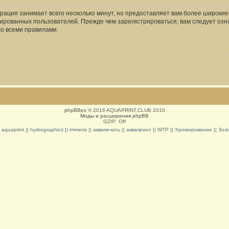
рация занимает всего несколько минут, но предоставляет вам более широки
ированных пользователей. Прежде чем зарегистрироваться, вам следует озн
со всеми правилами.
phpBBex
© 2016 AQUAPRINT.CLUB 2010
Моды и расширения phpBB
GZIP: Off
|| aquaprint || hydrographics || immeris || аквапечать || аквапринт || WTP || Хромирование || З