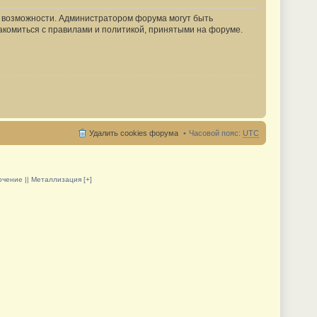
е возможности. Администратором форума могут быть
акомиться с правилами и политикой, принятыми на форуме.
Удалить cookies форума
Часовой пояс:
UTC
олочение || Металлизация [+]