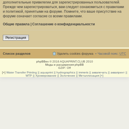
дополнительные привилегии для зарегистрированных пользователей.
Прежде чем зарегистрироваться, вам следует ознакомиться с правилами
и политикой, принятыми на форуме. Помните, что ваше присутствие на
форуме означает согласие со всеми правилами.
Общие правила
|
Соглашение о конфиденциальности
Регистрация
Список разделов
Удалить cookies форума
Часовой пояс:
UTC
phpBBex
© 2016 AQUAPRINT.CLUB 2010
Моды и расширения phpBB
GZIP: Off
[+]
Water Transfer Printing || aquaprint || hydrographics || immeris || аквапечать || аквапринт ||
WTP || Хромирование || Золочение || Металлизация [+]