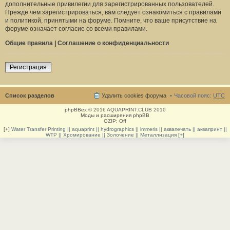
дополнительные привилегии для зарегистрированных пользователей.
Прежде чем зарегистрироваться, вам следует ознакомиться с правилами
и политикой, принятыми на форуме. Помните, что ваше присутствие на
форуме означает согласие со всеми правилами.
Общие правила
|
Соглашение о конфиденциальности
Регистрация
Список разделов
Удалить cookies форума
Часовой пояс:
UTC
phpBBex
© 2016 AQUAPRINT.CLUB 2010
Моды и расширения phpBB
GZIP: Off
[+]
Water Transfer Printing || aquaprint || hydrographics || immeris || аквапечать || аквапринт ||
WTP || Хромирование || Золочение || Металлизация [+]