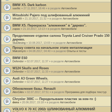
BMW X5. Dark karbon
sas6ic
» 27.11.2017, 18:46 » в разделе
Автомобили
Mitsubishi Pajero под шлифованный алюминий
Mihai89
» 21.10.2017, 21:32 » в разделе
Автомобили
BMW X5. Перекраска "алюминия" в "дерево".
zapas
» 21.10.2017, 13:13 » в разделе
Автомобили
Продолжение отделки салона Toyota Land Cruiser Prado 150
дерево.
StuDiesing
» 10.08.2017, 13:03 » в разделе
Автомобили
Прошу совета на начальном этапе металлизации
Maksimym
» 04.08.2017, 04:40 » в разделе
Опыты и тесты
BMW E60
Defendor
» 02.07.2017, 11:37 » в разделе
Автомобили
W124 Skulls and Roses
Defendor
» 02.07.2017, 11:33 » в разделе
Автомобили
Audi A3 Green Wheels.
Defendor
» 02.07.2017, 11:27 » в разделе
Автомобили
Обновления базы. Renault
AlexGilev
» 02.07.2017, 07:51 » в разделе
Программа для подбора текстур
Chrysler 300C — Переделываем пластик за кем-то :)
dens
» 20.06.2017, 15:18 » в разделе
Автомобили
VOLVO X 70 XC 2002г ШЛИФОВАННЫЙ АЛЮМИНИЙ