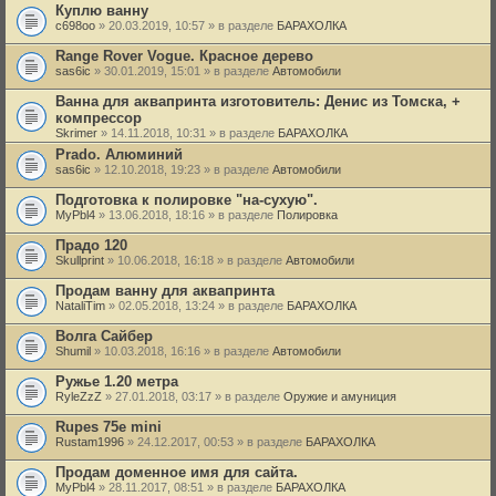
Куплю ванну
c698oo
» 20.03.2019, 10:57 » в разделе
БАРАХОЛКА
Range Rover Vogue. Красное дерево
sas6ic
» 30.01.2019, 15:01 » в разделе
Автомобили
Ванна для аквапринта изготовитель: Денис из Томска, +
компрессор
Skrimer
» 14.11.2018, 10:31 » в разделе
БАРАХОЛКА
Prado. Алюминий
sas6ic
» 12.10.2018, 19:23 » в разделе
Автомобили
Подготовка к полировке "на-сухую".
MyPbl4
» 13.06.2018, 18:16 » в разделе
Полировка
Прадо 120
Skullprint
» 10.06.2018, 16:18 » в разделе
Автомобили
Продам ванну для аквапринта
NataliTim
» 02.05.2018, 13:24 » в разделе
БАРАХОЛКА
Волга Сайбер
Shumil
» 10.03.2018, 16:16 » в разделе
Автомобили
Ружье 1.20 метра
RyleZzZ
» 27.01.2018, 03:17 » в разделе
Оружие и амуниция
Rupes 75e mini
Rustam1996
» 24.12.2017, 00:53 » в разделе
БАРАХОЛКА
Продам доменное имя для сайта.
MyPbl4
» 28.11.2017, 08:51 » в разделе
БАРАХОЛКА