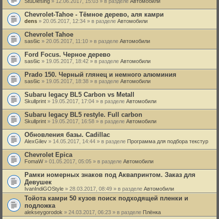
StuDiesing
» 12.06.2017, 15:03 » в разделе
Автомобили
Chevrolet-Tahoe - Тёмное дерево, аля камри
dens
» 20.05.2017, 12:34 » в разделе
Автомобили
Chevrolet Tahoe
sas6ic
» 20.05.2017, 11:10 » в разделе
Автомобили
Ford Focus. Черное дерево
sas6ic
» 19.05.2017, 18:42 » в разделе
Автомобили
Prado 150. Черный глянец и немного алюминия
sas6ic
» 19.05.2017, 18:38 » в разделе
Автомобили
Subaru legacy BL5 Carbon vs Metall
Skullprint
» 19.05.2017, 17:04 » в разделе
Автомобили
Subaru legacy BL5 restyle. Full carbon
Skullprint
» 19.05.2017, 16:58 » в разделе
Автомобили
Обновления базы. Cadillac
AlexGilev
» 14.05.2017, 14:44 » в разделе
Программа для подбора текстур
Chevrolet Epica
FomaW
» 01.05.2017, 05:05 » в разделе
Автомобили
Рамки номерных знаков под Аквапринтом. Заказ для
Девушек
IvanIndiGOStyle
» 28.03.2017, 08:49 » в разделе
Автомобили
Тойота камри 50 кузов поиск подходящей пленки и
подложка
alekseygorodok
» 24.03.2017, 06:23 » в разделе
Плёнка