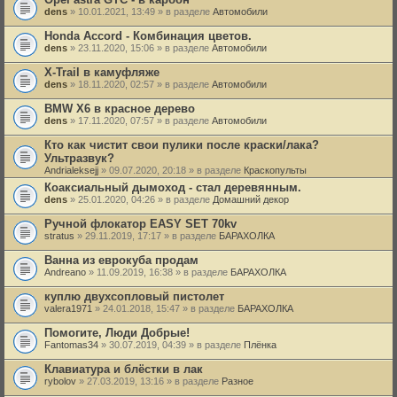
dens
» 10.01.2021, 13:49 » в разделе
Автомобили
Honda Аccord - Комбинация цветов.
dens
» 23.11.2020, 15:06 » в разделе
Автомобили
X-Trail в камуфляже
dens
» 18.11.2020, 02:57 » в разделе
Автомобили
BMW X6 в красное дерево
dens
» 17.11.2020, 07:57 » в разделе
Автомобили
Кто как чистит свои пулики после краски/лака?
Ультразвук?
Andrialeksejj
» 09.07.2020, 20:18 » в разделе
Краскопульты
Коаксиальный дымоход - стал деревянным.
dens
» 25.01.2020, 04:26 » в разделе
Домашний декор
Ручной флокатор EASY SET 70kv
stratus
» 29.11.2019, 17:17 » в разделе
БАРАХОЛКА
Ванна из еврокуба продам
Andreano
» 11.09.2019, 16:38 » в разделе
БАРАХОЛКА
куплю двухсопловый пистолет
valera1971
» 24.01.2018, 15:47 » в разделе
БАРАХОЛКА
Помогите, Люди Добрые!
Fantomas34
» 30.07.2019, 04:39 » в разделе
Плёнка
Клавиатура и блёстки в лак
rybolov
» 27.03.2019, 13:16 » в разделе
Разное