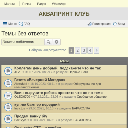
Магазин
Почта
Радио
WhatsApp
АКВАПРИНТ КЛУБ
Меню
FAQ
Регистрация
Вход
Темы без ответов
1
2
3
4
Найдено 200 результатов
Темы
Коллегам день добрый, подскажите что не так
ALVE
» 31.07.2024, 08:29 » в разделе
Первые шаги
Газета «Вечерний Магадан»
AleksMel
» 18.10.2023, 08:11 » в разделе
Оборудование для
гальванотехники
Блин выручите ребята простите что не по теме
OLEG6700
» 07.12.2021, 23:06 » в разделе
Свободное общение
куплю бампер передний
Invictus
» 29.06.2021, 10:18 » в разделе
БАРАХОЛКА
Продам ванну б/у
BoxStyle
» 09.03.2021, 04:31 » в разделе
БАРАХОЛКА
Opel astra GTC - в карбон