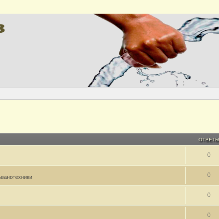
ОТВЕТ
0
0
ьванотехники
0
0