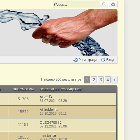
Регистрация
Вход
1
2
3
4
Найдено 200 результатов
Ы
ПРОСМОТРЫ
ПОСЛЕДНЕЕ СООБЩЕНИЕ
ALVE
51705
П
31.07.2024, 08:29
е
р
AleksMel
е
15572
П
18.10.2023, 08:11
й
е
т
р
OLEG6700
и
е
11151
П
07.12.2021, 23:06
к
й
е
п
т
р
о
Invictus
и
е
10555
с
П
29.06.2021, 10:18
к