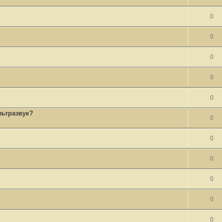
0
0
0
0
0
льтразвук?
0
0
0
0
0
0