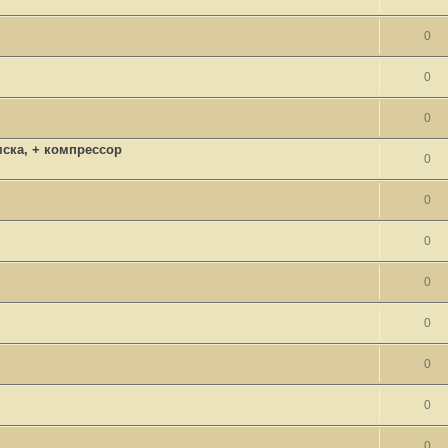
0
0
0
мска, + компрессор
0
0
0
0
0
0
0
0