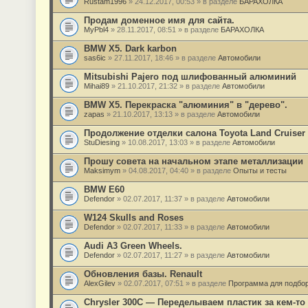
Rustam1996
» 24.12.2017, 00:53 » в разделе
БАРАХОЛКА
Продам доменное имя для сайта.
MyPbl4
» 28.11.2017, 08:51 » в разделе
БАРАХОЛКА
BMW X5. Dark karbon
sas6ic
» 27.11.2017, 18:46 » в разделе
Автомобили
Mitsubishi Pajero под шлифованный алюминий
Mihai89
» 21.10.2017, 21:32 » в разделе
Автомобили
BMW X5. Перекраска "алюминия" в "дерево".
zapas
» 21.10.2017, 13:13 » в разделе
Автомобили
Продолжение отделки салона Toyota Land Cruiser 
StuDiesing
» 10.08.2017, 13:03 » в разделе
Автомобили
Прошу совета на начальном этапе металлизации
Maksimym
» 04.08.2017, 04:40 » в разделе
Опыты и тесты
BMW E60
Defendor
» 02.07.2017, 11:37 » в разделе
Автомобили
W124 Skulls and Roses
Defendor
» 02.07.2017, 11:33 » в разделе
Автомобили
Audi A3 Green Wheels.
Defendor
» 02.07.2017, 11:27 » в разделе
Автомобили
Обновления базы. Renault
AlexGilev
» 02.07.2017, 07:51 » в разделе
Программа для подбор
Chrysler 300C — Переделываем пластик за кем-то 