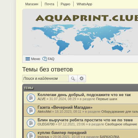
Магазин
Почта
Радио
WhatsApp
Меню
FAQ
Темы без ответов
ТЕМЫ
Коллегам день добрый, подскажите что не так
ALVE
» 31.07.2024, 08:29 » в разделе
Первые шаги
Газета «Вечерний Магадан»
AleksMel
» 18.10.2023, 08:11 » в разделе
Оборудование для гал
Блин выручите ребята простите что не по теме
OLEG6700
» 07.12.2021, 23:06 » в разделе
Свободное общение
куплю бампер передний
Invictus
» 29.06.2021, 10:18 » в разделе
БАРАХОЛКА