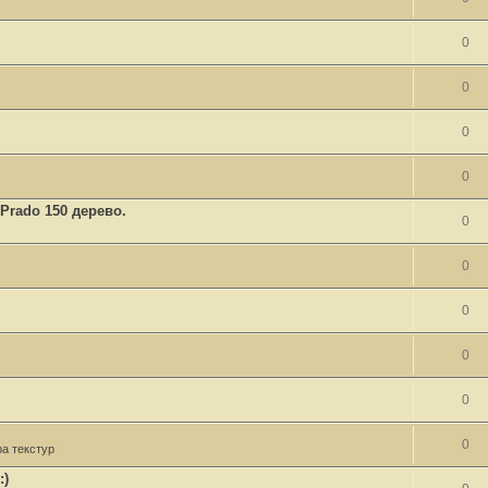
0
0
0
0
Prado 150 дерево.
0
0
0
0
0
0
а текстур
:)