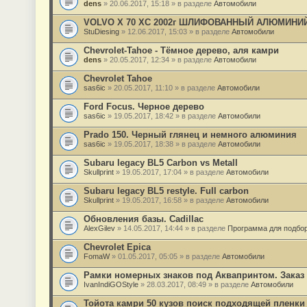
dens
» 20.06.2017, 15:18 » в разделе
Автомобили
VOLVO X 70 XC 2002г ШЛИФОВАННЫЙ АЛЮМИНИ
StuDiesing
» 12.06.2017, 15:03 » в разделе
Автомобили
Chevrolet-Tahoe - Тёмное дерево, аля камри
dens
» 20.05.2017, 12:34 » в разделе
Автомобили
Chevrolet Tahoe
sas6ic
» 20.05.2017, 11:10 » в разделе
Автомобили
Ford Focus. Черное дерево
sas6ic
» 19.05.2017, 18:42 » в разделе
Автомобили
Prado 150. Черный глянец и немного алюминия
sas6ic
» 19.05.2017, 18:38 » в разделе
Автомобили
Subaru legacy BL5 Carbon vs Metall
Skullprint
» 19.05.2017, 17:04 » в разделе
Автомобили
Subaru legacy BL5 restyle. Full carbon
Skullprint
» 19.05.2017, 16:58 » в разделе
Автомобили
Обновления базы. Cadillac
AlexGilev
» 14.05.2017, 14:44 » в разделе
Программа для подбор
Chevrolet Epica
FomaW
» 01.05.2017, 05:05 » в разделе
Автомобили
Рамки номерных знаков под Аквапринтом. Заказ
IvanIndiGOStyle
» 28.03.2017, 08:49 » в разделе
Автомобили
Тойота камри 50 кузов поиск подходящей пленки