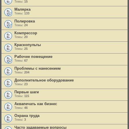
Темы:
15
Малярка
Темы:
133
Полировка
Темы:
24
Компрессор
Темы:
20
Краскопульты
Темы:
25
Рабочее помещение
Темы:
67
Проблемы с нанесением
Темы:
204
Дополнительное оборудование
Темы:
23
Первые шаги
Темы:
115
Аквапечать как бизнес
Темы:
46
Охрана труда
Темы:
3
Часто задаваемые вопросы