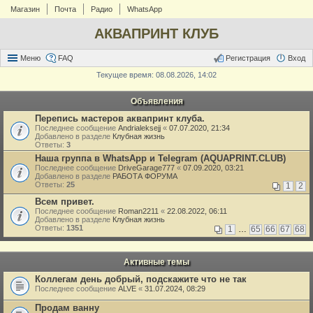
Магазин
Почта
Радио
WhatsApp
АКВАПРИНТ КЛУБ
Меню
FAQ
Регистрация
Вход
Текущее время: 08.08.2026, 14:02
Объявления
Перепись мастеров аквапринт клуба.
Последнее сообщение
Andrialeksejj
«
07.07.2020, 21:34
Добавлено в разделе
Клубная жизнь
Ответы:
3
Наша группа в WhatsApp и Telegram (AQUAPRINT.CLUB)
Последнее сообщение
DriveGarage777
«
07.09.2020, 03:21
Добавлено в разделе
РАБОТА ФОРУМА
Ответы:
25
1
2
Всем привет.
Последнее сообщение
Roman2211
«
22.08.2022, 06:11
Добавлено в разделе
Клубная жизнь
Ответы:
1351
1
…
65
66
67
68
Активные темы
Коллегам день добрый, подскажите что не так
Последнее сообщение
ALVE
«
31.07.2024, 08:29
Продам ванну