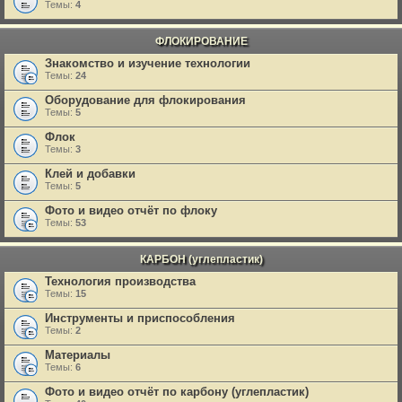
Темы:
4
ФЛОКИРОВАНИЕ
Знакомство и изучение технологии
Темы:
24
Оборудование для флокирования
Темы:
5
Флок
Темы:
3
Клей и добавки
Темы:
5
Фото и видео отчёт по флоку
Темы:
53
КАРБОН (углепластик)
Технология производства
Темы:
15
Инструменты и приспособления
Темы:
2
Материалы
Темы:
6
Фото и видео отчёт по карбону (углепластик)