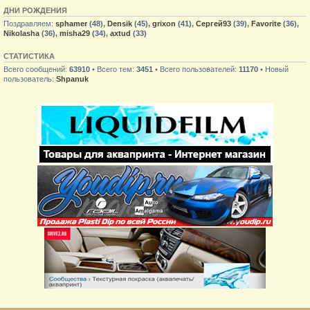
ДНИ РОЖДЕНИЯ
Поздравляем:
sphamer
(48),
Densik
(45),
grixon
(41),
Сергей93
(39),
Favorite
(36),
Nikolasha
(36),
misha29
(34),
axtud
(33)
СТАТИСТИКА
Всего сообщений:
63910
• Всего тем:
3451
• Всего пользователей:
11170
• Новый
пользователь:
Shpanuk