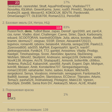
17%
23
Sevesman
,
rasreshitel
,
Straft
,
AquaPrintDesign
,
Vladislav777
,
Nova4ka
,
IGLWish
,
GreenKarma
,
Jurec
,
rus93
,
Pirrelli1
,
Skylash
,
airfox
,
Andrei29
,
agedj
,
Messer42
,
KOKOCUK
,
BDV76
,
Panikovskii
,
DriveGarage777
,
OLEG6700
,
Roman2211
,
Perov590
2. Базовая эмаль (1К, Нитра, НЦ)
83%
115
FusionTech
,
dens
,
TuBort Base
,
zapas
,
DenisF
,
igor2000
,
ant
,
zar414
,
css
,
runer
,
Vladko
,
dizel
,
Challenger
,
Санчо
,
Siriec
,
Djack
,
Karbonariy
,
eduard
,
SCOOTORAN
,
IvanIndiGOStyle
,
Julia
,
akzoa
,
kondeo
,
Alex86
,
kramm
,
stormus27
,
olegsav
,
SSSR
,
Dimon
,
Alexandr4720221
,
logvinov
,
roman48
,
rybolov
,
belalex64
,
Volunta
,
serega2206
,
Pawlo13
,
Zizerovod600
,
sdx555
,
MyPbl4
,
EvgeniyaNV
,
IgorCh
,
ivan97
,
alekseygorodok
,
Fyntik24
,
T72
,
gambit
,
Anissimov
,
Vitality
,
Prodigy
,
Naidgel
,
Timohaserega
,
Score
,
AlexGilev
,
Igazona
,
StuDiesing
,
WotVam
,
Stilvoll2
,
Skullprint
,
Andreano
,
serega1109
,
Defendor
,
valde
,
NoviK138
,
Игорян
,
Ars78
,
Shalapay81
,
Armonik
,
boller4life
,
c698oo
,
Vedema
,
RyleZzZ
,
KabanchiK
,
yavol68
,
AyvaN
,
Evgeni
,
Dgin
,
Mishgun
,
kvin96
,
Михаил
,
Amib
,
Konstantine707
,
Seregaiztaganroga
,
roman130180
,
vahahanter
,
hoho
,
saibex
,
Kokain
,
Witcher85
,
sergejkorol
,
Senya
,
Vovaboss
,
immerisdn
,
seregagrom
,
Fantomas34
,
Ilia868
,
baseqe
,
SergeyDm
,
Stanislavus
,
ECDecor
,
Titanalex
,
Arturio
,
TemaZz
,
pasha526
,
Andrialeksejj
,
Pilotagnic
,
Maks130
,
Vgreen
,
BoxStyle
,
Dmit96
,
Sania from DV
,
Aleksey25
,
Moon
,
ALVE
,
Khalid
3. Порошковая краска
1%
1
BAKS
Всего проголосовавших:
139