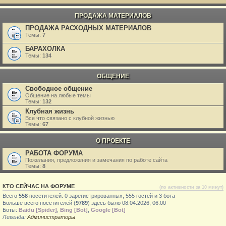
ПРОДАЖА МАТЕРИАЛОВ
ПРОДАЖА РАСХОДНЫХ МАТЕРИАЛОВ
Темы:
7
БАРАХОЛКА
Темы:
134
ОБЩЕНИЕ
Свободное общение
Общение на любые темы
Темы:
132
Клубная жизнь
Все что связано с клубной жизнью
Темы:
67
О ПРОЕКТЕ
РАБОТА ФОРУМА
Пожелания, предложения и замечания по работе сайта
Темы:
8
КТО СЕЙЧАС НА ФОРУМЕ
(по активности за 10 минут)
Всего
558
посетителей: 0 зарегистрированных, 555 гостей и 3 бота
Больше всего посетителей (
9789
) здесь было 08.04.2026, 06:00
Боты:
Baidu [Spider]
,
Bing [Bot]
,
Google [Bot]
Легенда:
Администраторы