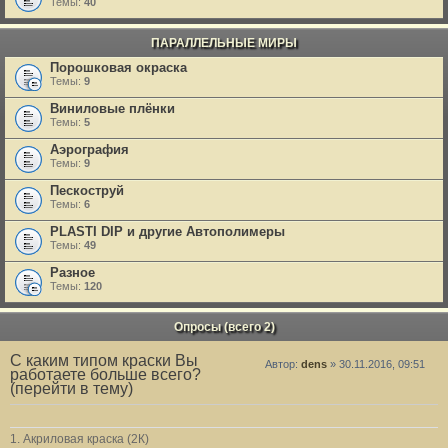
Темы:
40
ПАРАЛЛЕЛЬНЫЕ МИРЫ
Порошковая окраска
Темы:
9
Виниловые плёнки
Темы:
5
Аэрография
Темы:
9
Пескоструй
Темы:
6
PLASTI DIP и другие Автополимеры
Темы:
49
Разное
Темы:
120
Опросы (всего 2)
С каким типом краски Вы
Автор:
dens
» 30.11.2016, 09:51
работаете больше всего?
(перейти в тему)
1. Акриловая краска (2К)