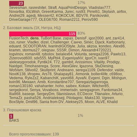
17%
23
Sevesman
,
rasreshitel
,
Straft
,
AquaPrintDesign
,
Vladislav777
,
Nova4ka
,
IGLWish
,
GreenKarma
,
Jurec
,
rus93
,
Pirrelli1
,
Skylash
,
airfox
,
Andrei29
,
agedj
,
Messer42
,
KOKOCUK
,
BDV76
,
Panikovskii
,
DriveGarage777
,
OLEG6700
,
Roman2211
,
Perov590
2. Базовая эмаль (1К, Нитра, НЦ)
83%
115
FusionTech
,
dens
,
TuBort Base
,
zapas
,
DenisF
,
igor2000
,
ant
,
zar414
,
css
,
runer
,
Vladko
,
dizel
,
Challenger
,
Санчо
,
Siriec
,
Djack
,
Karbonariy
,
eduard
,
SCOOTORAN
,
IvanIndiGOStyle
,
Julia
,
akzoa
,
kondeo
,
Alex86
,
kramm
,
stormus27
,
olegsav
,
SSSR
,
Dimon
,
Alexandr4720221
,
logvinov
,
roman48
,
rybolov
,
belalex64
,
Volunta
,
serega2206
,
Pawlo13
,
Zizerovod600
,
sdx555
,
MyPbl4
,
EvgeniyaNV
,
IgorCh
,
ivan97
,
alekseygorodok
,
Fyntik24
,
T72
,
gambit
,
Anissimov
,
Vitality
,
Prodigy
,
Naidgel
,
Timohaserega
,
Score
,
AlexGilev
,
Igazona
,
StuDiesing
,
WotVam
,
Stilvoll2
,
Skullprint
,
Andreano
,
serega1109
,
Defendor
,
valde
,
NoviK138
,
Игорян
,
Ars78
,
Shalapay81
,
Armonik
,
boller4life
,
c698oo
,
Vedema
,
RyleZzZ
,
KabanchiK
,
yavol68
,
AyvaN
,
Evgeni
,
Dgin
,
Mishgun
,
kvin96
,
Михаил
,
Amib
,
Konstantine707
,
Seregaiztaganroga
,
roman130180
,
vahahanter
,
hoho
,
saibex
,
Kokain
,
Witcher85
,
sergejkorol
,
Senya
,
Vovaboss
,
immerisdn
,
seregagrom
,
Fantomas34
,
Ilia868
,
baseqe
,
SergeyDm
,
Stanislavus
,
ECDecor
,
Titanalex
,
Arturio
,
TemaZz
,
pasha526
,
Andrialeksejj
,
Pilotagnic
,
Maks130
,
Vgreen
,
BoxStyle
,
Dmit96
,
Sania from DV
,
Aleksey25
,
Moon
,
ALVE
,
Khalid
3. Порошковая краска
1%
1
BAKS
Всего проголосовавших:
139