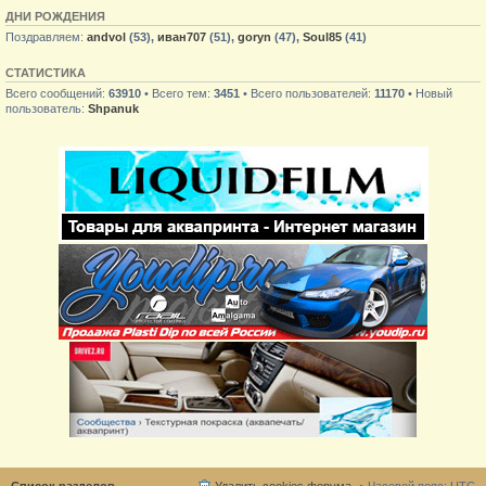
ДНИ РОЖДЕНИЯ
Поздравляем:
andvol
(53),
иван707
(51),
goryn
(47),
Soul85
(41)
СТАТИСТИКА
Всего сообщений:
63910
• Всего тем:
3451
• Всего пользователей:
11170
• Новый
пользователь:
Shpanuk
Список разделов
Удалить cookies форума
Часовой пояс:
UTC