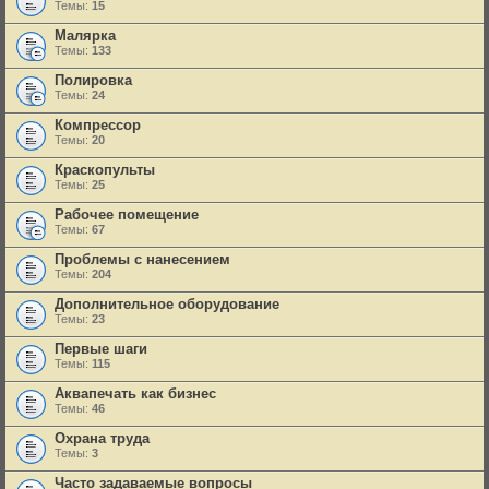
Темы:
15
Малярка
Темы:
133
Полировка
Темы:
24
Компрессор
Темы:
20
Краскопульты
Темы:
25
Рабочее помещение
Темы:
67
Проблемы с нанесением
Темы:
204
Дополнительное оборудование
Темы:
23
Первые шаги
Темы:
115
Аквапечать как бизнес
Темы:
46
Охрана труда
Темы:
3
Часто задаваемые вопросы