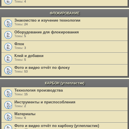
Темы:
4
ФЛОКИРОВАНИЕ
Знакомство и изучение технологии
Темы:
24
Оборудование для флокирования
Темы:
5
Флок
Темы:
3
Клей и добавки
Темы:
5
Фото и видео отчёт по флоку
Темы:
53
КАРБОН (углепластик)
Технология производства
Темы:
15
Инструменты и приспособления
Темы:
2
Материалы
Темы:
6
Фото и видео отчёт по карбону (углепластик)