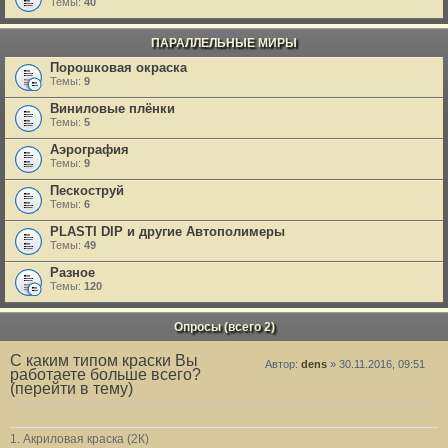
Темы:
40
ПАРАЛЛЕЛЬНЫЕ МИРЫ
Порошковая окраска
Темы:
9
Виниловые плёнки
Темы:
5
Аэрография
Темы:
9
Пескоструй
Темы:
6
PLASTI DIP и другие Автополимеры
Темы:
49
Разное
Темы:
120
Опросы (всего 2)
С каким типом краски Вы
Автор:
dens
» 30.11.2016, 09:51
работаете больше всего?
(перейти в тему)
1. Акриловая краска (2К)