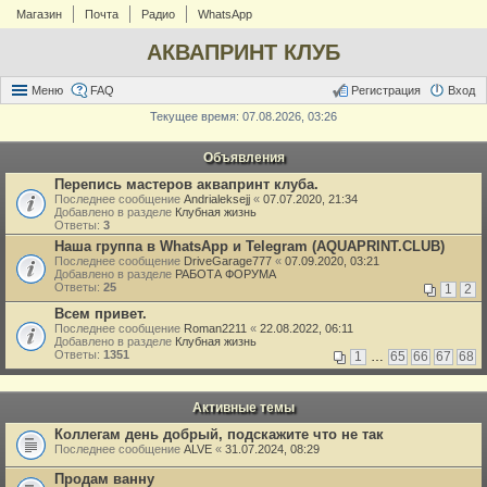
Магазин
Почта
Радио
WhatsApp
АКВАПРИНТ КЛУБ
Меню
FAQ
Регистрация
Вход
Текущее время: 07.08.2026, 03:26
Объявления
Перепись мастеров аквапринт клуба.
Последнее сообщение
Andrialeksejj
«
07.07.2020, 21:34
Добавлено в разделе
Клубная жизнь
Ответы:
3
Наша группа в WhatsApp и Telegram (AQUAPRINT.CLUB)
Последнее сообщение
DriveGarage777
«
07.09.2020, 03:21
Добавлено в разделе
РАБОТА ФОРУМА
Ответы:
25
1
2
Всем привет.
Последнее сообщение
Roman2211
«
22.08.2022, 06:11
Добавлено в разделе
Клубная жизнь
Ответы:
1351
1
…
65
66
67
68
Активные темы
Коллегам день добрый, подскажите что не так
Последнее сообщение
ALVE
«
31.07.2024, 08:29
Продам ванну