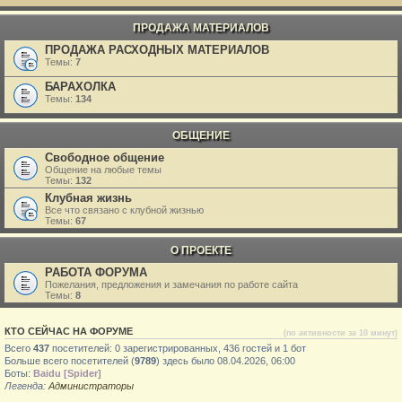
ПРОДАЖА МАТЕРИАЛОВ
ПРОДАЖА РАСХОДНЫХ МАТЕРИАЛОВ
Темы:
7
БАРАХОЛКА
Темы:
134
ОБЩЕНИЕ
Свободное общение
Общение на любые темы
Темы:
132
Клубная жизнь
Все что связано с клубной жизнью
Темы:
67
О ПРОЕКТЕ
РАБОТА ФОРУМА
Пожелания, предложения и замечания по работе сайта
Темы:
8
КТО СЕЙЧАС НА ФОРУМЕ
(по активности за 10 минут)
Всего
437
посетителей: 0 зарегистрированных, 436 гостей и 1 бот
Больше всего посетителей (
9789
) здесь было 08.04.2026, 06:00
Боты:
Baidu [Spider]
Легенда:
Администраторы