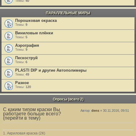
Темы:
40
ПАРАЛЛЕЛЬНЫЕ МИРЫ
Порошковая окраска
Темы:
9
Виниловые плёнки
Темы:
5
Аэрография
Темы:
9
Пескоструй
Темы:
6
PLASTI DIP и другие Автополимеры
Темы:
49
Разное
Темы:
120
Опросы (всего 2)
С каким типом краски Вы
Автор:
dens
» 30.11.2016, 09:51
работаете больше всего?
(перейти в тему)
1. Акриловая краска (2К)