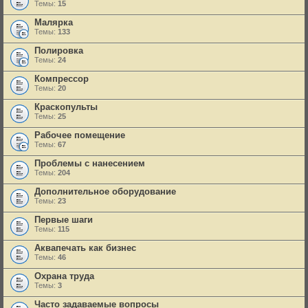
Темы:
15
Малярка
Темы:
133
Полировка
Темы:
24
Компрессор
Темы:
20
Краскопульты
Темы:
25
Рабочее помещение
Темы:
67
Проблемы с нанесением
Темы:
204
Дополнительное оборудование
Темы:
23
Первые шаги
Темы:
115
Аквапечать как бизнес
Темы:
46
Охрана труда
Темы:
3
Часто задаваемые вопросы