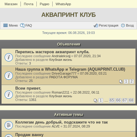
Магазин
Почта
Радио
WhatsApp
АКВАПРИНТ КЛУБ
Меню
FAQ
Регистрация
Вход
Текущее время: 06.08.2026, 19:03
Объявления
Перепись мастеров аквапринт клуба.
Последнее сообщение
Andrialeksejj
«
07.07.2020, 21:34
Добавлено в разделе
Клубная жизнь
Ответы:
3
Наша группа в WhatsApp и Telegram (AQUAPRINT.CLUB)
Последнее сообщение
DriveGarage777
«
07.09.2020, 03:21
Добавлено в разделе
РАБОТА ФОРУМА
Ответы:
25
1
2
Всем привет.
Последнее сообщение
Roman2211
«
22.08.2022, 06:11
Добавлено в разделе
Клубная жизнь
Ответы:
1351
1
…
65
66
67
68
Активные темы
Коллегам день добрый, подскажите что не так
Последнее сообщение
ALVE
«
31.07.2024, 08:29
Продам ванну