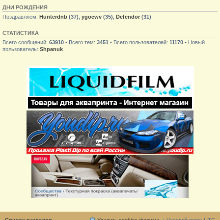
ДНИ РОЖДЕНИЯ
Поздравляем:
Hunterdnb
(37),
ygoewv
(35),
Defendor
(31)
СТАТИСТИКА
Всего сообщений:
63910
• Всего тем:
3451
• Всего пользователей:
11170
• Новый
пользователь:
Shpanuk
Список разделов
Удалить cookies форума
Часовой пояс:
UTC