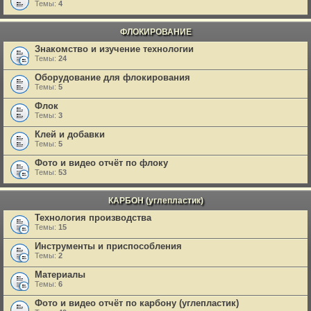
Темы:
4
ФЛОКИРОВАНИЕ
Знакомство и изучение технологии
Темы:
24
Оборудование для флокирования
Темы:
5
Флок
Темы:
3
Клей и добавки
Темы:
5
Фото и видео отчёт по флоку
Темы:
53
КАРБОН (углепластик)
Технология производства
Темы:
15
Инструменты и приспособления
Темы:
2
Материалы
Темы:
6
Фото и видео отчёт по карбону (углепластик)