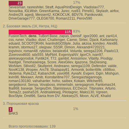
17%
23
Sevesman
,
rasreshitel
,
Straft
,
AquaPrintDesign
,
Vladislav777
,
Nova4ka
,
IGLWish
,
GreenKarma
,
Jurec
,
rus93
,
Pirrelli1
,
Skylash
,
airfox
,
Andrei29
,
agedj
,
Messer42
,
KOKOCUK
,
BDV76
,
Panikovskii
,
DriveGarage777
,
OLEG6700
,
Roman2211
,
Perov590
2. Базовая эмаль (1К, Нитра, НЦ)
83%
115
FusionTech
,
dens
,
TuBort Base
,
zapas
,
DenisF
,
igor2000
,
ant
,
zar414
,
css
,
runer
,
Vladko
,
dizel
,
Challenger
,
Санчо
,
Siriec
,
Djack
,
Karbonariy
,
eduard
,
SCOOTORAN
,
IvanIndiGOStyle
,
Julia
,
akzoa
,
kondeo
,
Alex86
,
kramm
,
stormus27
,
olegsav
,
SSSR
,
Dimon
,
Alexandr4720221
,
logvinov
,
roman48
,
rybolov
,
belalex64
,
Volunta
,
serega2206
,
Pawlo13
,
Zizerovod600
,
sdx555
,
MyPbl4
,
EvgeniyaNV
,
IgorCh
,
ivan97
,
alekseygorodok
,
Fyntik24
,
T72
,
gambit
,
Anissimov
,
Vitality
,
Prodigy
,
Naidgel
,
Timohaserega
,
Score
,
AlexGilev
,
Igazona
,
StuDiesing
,
WotVam
,
Stilvoll2
,
Skullprint
,
Andreano
,
serega1109
,
Defendor
,
valde
,
NoviK138
,
Игорян
,
Ars78
,
Shalapay81
,
Armonik
,
boller4life
,
c698oo
,
Vedema
,
RyleZzZ
,
KabanchiK
,
yavol68
,
AyvaN
,
Evgeni
,
Dgin
,
Mishgun
,
kvin96
,
Михаил
,
Amib
,
Konstantine707
,
Seregaiztaganroga
,
roman130180
,
vahahanter
,
hoho
,
saibex
,
Kokain
,
Witcher85
,
sergejkorol
,
Senya
,
Vovaboss
,
immerisdn
,
seregagrom
,
Fantomas34
,
Ilia868
,
baseqe
,
SergeyDm
,
Stanislavus
,
ECDecor
,
Titanalex
,
Arturio
,
TemaZz
,
pasha526
,
Andrialeksejj
,
Pilotagnic
,
Maks130
,
Vgreen
,
BoxStyle
,
Dmit96
,
Sania from DV
,
Aleksey25
,
Moon
,
ALVE
,
Khalid
3. Порошковая краска
1%
1
BAKS
Всего проголосовавших:
139