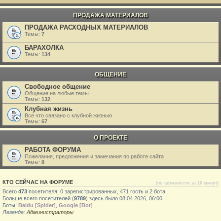
ПРОДАЖА МАТЕРИАЛОВ
ПРОДАЖА РАСХОДНЫХ МАТЕРИАЛОВ
Темы:
7
БАРАХОЛКА
Темы:
134
ОБЩЕНИЕ
Свободное общение
Общение на любые темы
Темы:
132
Клубная жизнь
Все что связано с клубной жизнью
Темы:
67
О ПРОЕКТЕ
РАБОТА ФОРУМА
Пожелания, предложения и замечания по работе сайта
Темы:
8
КТО СЕЙЧАС НА ФОРУМЕ
(по активности за 10 минут)
Всего
473
посетителя: 0 зарегистрированных, 471 гость и 2 бота
Больше всего посетителей (
9789
) здесь было 08.04.2026, 06:00
Боты:
Baidu [Spider]
,
Google [Bot]
Легенда:
Администраторы