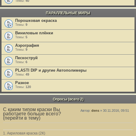
Темы:
40
ПАРАЛЛЕЛЬНЫЕ МИРЫ
Порошковая окраска
Темы:
9
Виниловые плёнки
Темы:
5
Аэрография
Темы:
9
Пескоструй
Темы:
6
PLASTI DIP и другие Автополимеры
Темы:
49
Разное
Темы:
120
Опросы (всего 2)
С каким типом краски Вы
Автор:
dens
» 30.11.2016, 09:51
работаете больше всего?
(перейти в тему)
1. Акриловая краска (2К)