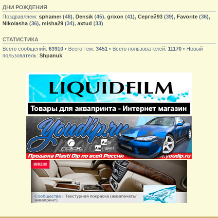
ДНИ РОЖДЕНИЯ
Поздравляем:
sphamer
(48),
Densik
(45),
grixon
(41),
Сергей93
(39),
Favorite
(36),
Nikolasha
(36),
misha29
(34),
axtud
(33)
СТАТИСТИКА
Всего сообщений:
63910
• Всего тем:
3451
• Всего пользователей:
11170
• Новый
пользователь:
Shpanuk