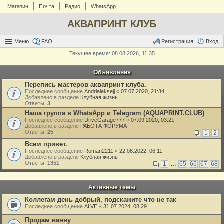
Магазин
Почта
Радио
WhatsApp
АКВАПРИНТ КЛУБ
Меню
FAQ
Регистрация
Вход
Текущее время: 08.08.2026, 11:35
Объявления
Перепись мастеров аквапринт клуба.
Последнее сообщение
Andrialeksejj
«
07.07.2020, 21:34
Добавлено в разделе
Клубная жизнь
Ответы:
3
Наша группа в WhatsApp и Telegram (AQUAPRINT.CLUB)
Последнее сообщение
DriveGarage777
«
07.09.2020, 03:21
Добавлено в разделе
РАБОТА ФОРУМА
Ответы:
25
1
2
Всем привет.
Последнее сообщение
Roman2211
«
22.08.2022, 06:11
Добавлено в разделе
Клубная жизнь
Ответы:
1351
1
…
65
66
67
68
Активные темы
Коллегам день добрый, подскажите что не так
Последнее сообщение
ALVE
«
31.07.2024, 08:29
Продам ванну