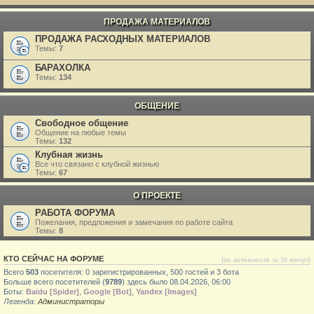
ПРОДАЖА МАТЕРИАЛОВ
ПРОДАЖА РАСХОДНЫХ МАТЕРИАЛОВ
Темы:
7
БАРАХОЛКА
Темы:
134
ОБЩЕНИЕ
Свободное общение
Общение на любые темы
Темы:
132
Клубная жизнь
Все что связано с клубной жизнью
Темы:
67
О ПРОЕКТЕ
РАБОТА ФОРУМА
Пожелания, предложения и замечания по работе сайта
Темы:
8
КТО СЕЙЧАС НА ФОРУМЕ
(по активности за 10 минут)
Всего
503
посетителя: 0 зарегистрированных, 500 гостей и 3 бота
Больше всего посетителей (
9789
) здесь было 08.04.2026, 06:00
Боты:
Baidu [Spider]
,
Google [Bot]
,
Yandex [Images]
Легенда:
Администраторы