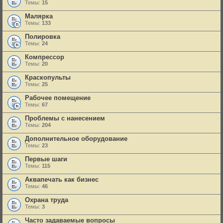
Темы:
15
Малярка
Темы:
133
Полировка
Темы:
24
Компрессор
Темы:
20
Краскопульты
Темы:
25
Рабочее помещение
Темы:
67
Проблемы с нанесением
Темы:
204
Дополнительное оборудование
Темы:
23
Первые шаги
Темы:
115
Аквапечать как бизнес
Темы:
46
Охрана труда
Темы:
3
Часто задаваемые вопросы