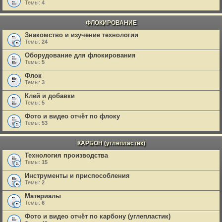
Темы:
4
ФЛОКИРОВАНИЕ
Знакомство и изучение технологии
Темы:
24
Оборудование для флокирования
Темы:
5
Флок
Темы:
3
Клей и добавки
Темы:
5
Фото и видео отчёт по флоку
Темы:
53
КАРБОН (углепластик)
Технология производства
Темы:
15
Инструменты и приспособления
Темы:
2
Материалы
Темы:
6
Фото и видео отчёт по карбону (углепластик)