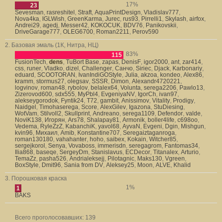
17%
23
Sevesman
,
rasreshitel
,
Straft
,
AquaPrintDesign
,
Vladislav777
,
Nova4ka
,
IGLWish
,
GreenKarma
,
Jurec
,
rus93
,
Pirrelli1
,
Skylash
,
airfox
,
Andrei29
,
agedj
,
Messer42
,
KOKOCUK
,
BDV76
,
Panikovskii
,
DriveGarage777
,
OLEG6700
,
Roman2211
,
Perov590
2. Базовая эмаль (1К, Нитра, НЦ)
83%
115
FusionTech
,
dens
,
TuBort Base
,
zapas
,
DenisF
,
igor2000
,
ant
,
zar414
,
css
,
runer
,
Vladko
,
dizel
,
Challenger
,
Санчо
,
Siriec
,
Djack
,
Karbonariy
,
eduard
,
SCOOTORAN
,
IvanIndiGOStyle
,
Julia
,
akzoa
,
kondeo
,
Alex86
,
kramm
,
stormus27
,
olegsav
,
SSSR
,
Dimon
,
Alexandr4720221
,
logvinov
,
roman48
,
rybolov
,
belalex64
,
Volunta
,
serega2206
,
Pawlo13
,
Zizerovod600
,
sdx555
,
MyPbl4
,
EvgeniyaNV
,
IgorCh
,
ivan97
,
alekseygorodok
,
Fyntik24
,
T72
,
gambit
,
Anissimov
,
Vitality
,
Prodigy
,
Naidgel
,
Timohaserega
,
Score
,
AlexGilev
,
Igazona
,
StuDiesing
,
WotVam
,
Stilvoll2
,
Skullprint
,
Andreano
,
serega1109
,
Defendor
,
valde
,
NoviK138
,
Игорян
,
Ars78
,
Shalapay81
,
Armonik
,
boller4life
,
c698oo
,
Vedema
,
RyleZzZ
,
KabanchiK
,
yavol68
,
AyvaN
,
Evgeni
,
Dgin
,
Mishgun
,
kvin96
,
Михаил
,
Amib
,
Konstantine707
,
Seregaiztaganroga
,
roman130180
,
vahahanter
,
hoho
,
saibex
,
Kokain
,
Witcher85
,
sergejkorol
,
Senya
,
Vovaboss
,
immerisdn
,
seregagrom
,
Fantomas34
,
Ilia868
,
baseqe
,
SergeyDm
,
Stanislavus
,
ECDecor
,
Titanalex
,
Arturio
,
TemaZz
,
pasha526
,
Andrialeksejj
,
Pilotagnic
,
Maks130
,
Vgreen
,
BoxStyle
,
Dmit96
,
Sania from DV
,
Aleksey25
,
Moon
,
ALVE
,
Khalid
3. Порошковая краска
1%
1
BAKS
Всего проголосовавших:
139