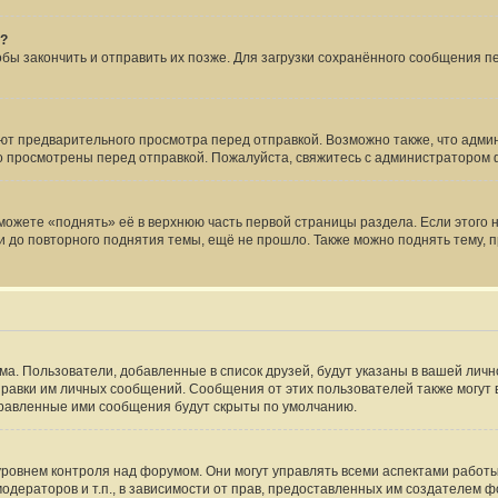
я?
тобы закончить и отправить их позже. Для загрузки сохранённого сообщения 
т предварительного просмотра перед отправкой. Возможно также, что админ
но просмотрены перед отправкой. Пожалуйста, свяжитесь с администраторо
ожете «поднять» её в верхнюю часть первой страницы раздела. Если этого не
и до повторного поднятия темы, ещё не прошло. Также можно поднять тему, п
ма. Пользователи, добавленные в список друзей, будут указаны в вашей лич
тправки им личных сообщений. Сообщения от этих пользователей также могут
правленные ими сообщения будут скрыты по умолчанию.
овнем контроля над форумом. Они могут управлять всеми аспектами работы
одераторов и т.п., в зависимости от прав, предоставленных им создателем 