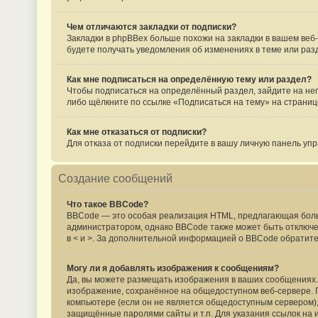
Чем отличаются закладки от подписки?
Закладки в phpBBex больше похожи на закладки в вашем веб
будете получать уведомления об изменениях в теме или ра
Как мне подписаться на определённую тему или раздел?
Чтобы подписаться на определённый раздел, зайдите на него
либо щёлкните по ссылке «Подписаться на тему» на страниц
Как мне отказаться от подписки?
Для отказа от подписки перейдите в вашу личную панель уп
Создание сообщений
Что такое BBCode?
BBCode — это особая реализация HTML, предлагающая бол
администратором, однако BBCode также может быть отключен 
в < и >. За дополнительной информацией о BBCode обратите
Могу ли я добавлять изображения к сообщениям?
Да, вы можете размещать изображения в ваших сообщениях. 
изображение, сохранённое на общедоступном веб-сервере. Пр
компьютере (если он не является общедоступным сервером), 
защищённые паролями сайты и т.п. Для указания ссылок на 