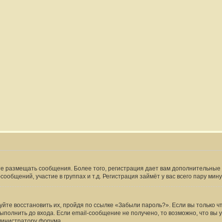
жете размещать сообщения. Более того, регистрация дает вам дополнительн
ообщений, участие в группах и т.д. Регистрация займёт у вас всего пару мин
йте восстановить их, пройдя по ссылке «Забыли пароль?». Если вы только ч
полнить до входа. Если email-сообщение не получено, то возможно, что вы 
министратору форума.