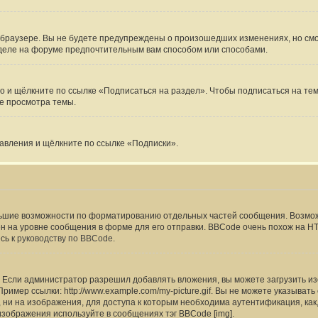
-браузере. Вы не будете предупреждены о произошедших изменениях, но смож
зделе на форуме предпочтительным вам способом или способами.
 и щёлкните по ссылке «Подписаться на раздел». Чтобы подписаться на тему
е просмотра темы.
равления и щёлкните по ссылке «Подписки».
ьшие возможности по форматированию отдельных частей сообщения. Возмо
на уровне сообщения в форме для его отправки. BBCode очень похож на HTML,
сь к
руководству по BBCode
.
Если администратор разрешил добавлять вложения, вы можете загрузить изо
имер ссылки: http://www.example.com/my-picture.gif. Вы не можете указыват
ни на изображения, для доступа к которым необходима аутентификация, как,
изображения используйте в сообщениях тэг BBCode [img].