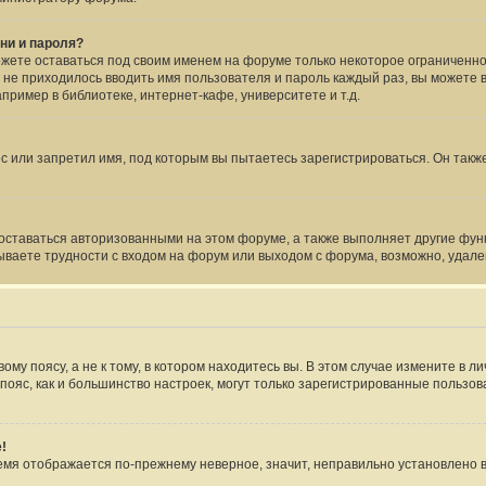
ни и пароля?
ожете оставаться под своим именем на форуме только некоторое ограниченное
 не приходилось вводить имя пользователя и пароль каждый раз, вы можете 
ример в библиотеке, интернет-кафе, университете и т.д.
 или запретил имя, под которым вы пытаетесь зарегистрироваться. Он такж
 оставаться авторизованными на этом форуме, а также выполняет другие фун
ваете трудности с входом на форум или выходом с форума, возможно, удале
му поясу, а не к тому, в котором находитесь вы. В этом случае измените в ли
ой пояс, как и большинство настроек, могут только зарегистрированные пользо
!
время отображается по-прежнему неверное, значит, неправильно установлено