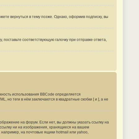
ете вернуться в тему позже. Однако, оформив подписку, вы
, поставьте соответствующую галочку при отправке ответа,
жность использования BBCode определяется
 но теги в нём заключаются в квадратные скобки [ и ], а не
бражение на форум. Если нет, вы должны указать ссылку на
ь ссылку ни на изображения, хранящиеся на вашем
 например, на почтовые ящики hotmail или yahoo,