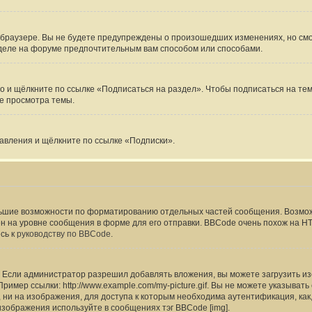
-браузере. Вы не будете предупреждены о произошедших изменениях, но смож
зделе на форуме предпочтительным вам способом или способами.
 и щёлкните по ссылке «Подписаться на раздел». Чтобы подписаться на тему
е просмотра темы.
равления и щёлкните по ссылке «Подписки».
ьшие возможности по форматированию отдельных частей сообщения. Возмо
на уровне сообщения в форме для его отправки. BBCode очень похож на HTML,
сь к
руководству по BBCode
.
Если администратор разрешил добавлять вложения, вы можете загрузить изо
имер ссылки: http://www.example.com/my-picture.gif. Вы не можете указыват
ни на изображения, для доступа к которым необходима аутентификация, как,
изображения используйте в сообщениях тэг BBCode [img].