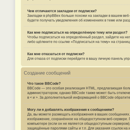
Чем отличаются закладки от подписки?
Закладки в phpBBex больше похожи на закладки в вашем веб
будете получать уведомления об изменениях в теме или ра
Как мне подписаться на определённую тему или раздел?
Чтобы подписаться на определённый раздел, зайдите на него
либо щёлкните по ссылке «Подписаться на тему» на страниц
Как мне отказаться от подписки?
Для отказа от подписки перейдите в вашу личную панель уп
Создание сообщений
Что такое BBCode?
BBCode — это особая реализация HTML, предлагающая бол
администратором, однако BBCode также может быть отключен 
в < и >. За дополнительной информацией о BBCode обратите
Могу ли я добавлять изображения к сообщениям?
Да, вы можете размещать изображения в ваших сообщениях. 
изображение, сохранённое на общедоступном веб-сервере. Пр
компьютере (если он не является общедоступным сервером), 
защищённые паролями сайты и т.п. Для указания ссылок на 