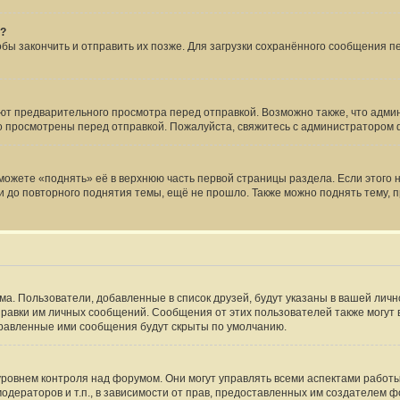
я?
тобы закончить и отправить их позже. Для загрузки сохранённого сообщения 
т предварительного просмотра перед отправкой. Возможно также, что админ
но просмотрены перед отправкой. Пожалуйста, свяжитесь с администраторо
ожете «поднять» её в верхнюю часть первой страницы раздела. Если этого не
и до повторного поднятия темы, ещё не прошло. Также можно поднять тему, п
ма. Пользователи, добавленные в список друзей, будут указаны в вашей лич
тправки им личных сообщений. Сообщения от этих пользователей также могут
правленные ими сообщения будут скрыты по умолчанию.
овнем контроля над форумом. Они могут управлять всеми аспектами работы
одераторов и т.п., в зависимости от прав, предоставленных им создателем 