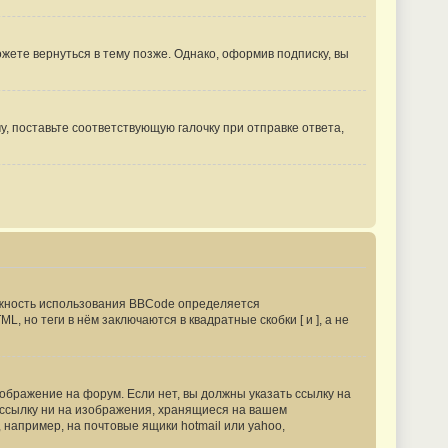
ете вернуться в тему позже. Однако, оформив подписку, вы
, поставьте соответствующую галочку при отправке ответа,
жность использования BBCode определяется
 но теги в нём заключаются в квадратные скобки [ и ], а не
бражение на форум. Если нет, вы должны указать ссылку на
ь ссылку ни на изображения, хранящиеся на вашем
 например, на почтовые ящики hotmail или yahoo,