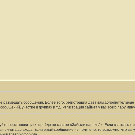
жете размещать сообщения. Более того, регистрация дает вам дополнительн
ообщений, участие в группах и т.д. Регистрация займёт у вас всего пару мин
йте восстановить их, пройдя по ссылке «Забыли пароль?». Если вы только ч
полнить до входа. Если email-сообщение не получено, то возможно, что вы 
министратору форума.