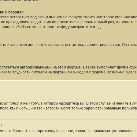
ни и пароля?
ожете оставаться под своим именем на форуме только некоторое ограниченное
 не приходилось вводить имя пользователя и пароль каждый раз, вы можете 
ример в библиотеке, интернет-кафе, университете и т.д.
 или запретил имя, под которым вы пытаетесь зарегистрироваться. Он такж
 оставаться авторизованными на этом форуме, а также выполняет другие фун
ваете трудности с входом на форум или выходом с форума, возможно, удале
му поясу, а не к тому, в котором находитесь вы. В этом случае измените в ли
ой пояс, как и большинство настроек, могут только зарегистрированные пользо
!
время отображается по-прежнему неверное, значит, неправильно установлено