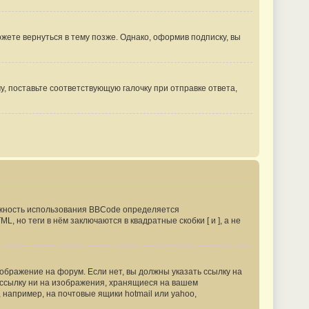
ете вернуться в тему позже. Однако, оформив подписку, вы
, поставьте соответствующую галочку при отправке ответа,
жность использования BBCode определяется
 но теги в нём заключаются в квадратные скобки [ и ], а не
бражение на форум. Если нет, вы должны указать ссылку на
ь ссылку ни на изображения, хранящиеся на вашем
 например, на почтовые ящики hotmail или yahoo,