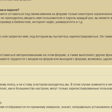
ни и пароля?
ожете оставаться под своим именем на форуме только некоторое ограниченное
 не приходилось вводить имя пользователя и пароль каждый раз, вы можете 
ример в библиотеке, интернет-кафе, университете и т.д.
 или запретил имя, под которым вы пытаетесь зарегистрироваться. Он такж
 оставаться авторизованными на этом форуме, а также выполняет другие фун
ваете трудности с входом на форум или выходом с форума, возможно, удале
му поясу, а не к тому, в котором находитесь вы. В этом случае измените в ли
ой пояс, как и большинство настроек, могут только зарегистрированные пользо
!
время отображается по-прежнему неверное, значит, неправильно установлено