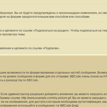
-браузере. Вы не будете предупреждены о произошедших изменениях, но смож
зделе на форуме предпочтительным вам способом или способами.
 и щёлкните по ссылке «Подписаться на раздел». Чтобы подписаться на тему
е просмотра темы.
равления и щёлкните по ссылке «Подписки».
ьшие возможности по форматированию отдельных частей сообщения. Возмо
на уровне сообщения в форме для его отправки. BBCode очень похож на HTML,
сь к
руководству по BBCode
.
Если администратор разрешил добавлять вложения, вы можете загрузить изо
имер ссылки: http://www.example.com/my-picture.gif. Вы не можете указыват
ни на изображения, для доступа к которым необходима аутентификация, как,
изображения используйте в сообщениях тэг BBCode [img].