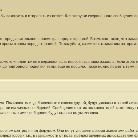
я?
тобы закончить и отправить их позже. Для загрузки сохранённого сообщения 
т предварительного просмотра перед отправкой. Возможно также, что админ
но просмотрены перед отправкой. Пожалуйста, свяжитесь с администраторо
ожете «поднять» её в верхнюю часть первой страницы раздела. Если этого не
и до повторного поднятия темы, ещё не прошло. Также можно поднять тему, п
ма. Пользователи, добавленные в список друзей, будут указаны в вашей лич
тправки им личных сообщений. Сообщения от этих пользователей также могут
правленные ими сообщения будут скрыты по умолчанию.
овнем контроля над форумом. Они могут управлять всеми аспектами работы
одераторов и т.п., в зависимости от прав, предоставленных им создателем 