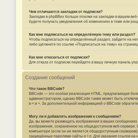
Чем отличаются закладки от подписки?
Закладки в phpBBex больше похожи на закладки в вашем веб
будете получать уведомления об изменениях в теме или ра
Как мне подписаться на определённую тему или раздел?
Чтобы подписаться на определённый раздел, зайдите на него
либо щёлкните по ссылке «Подписаться на тему» на страниц
Как мне отказаться от подписки?
Для отказа от подписки перейдите в вашу личную панель уп
Создание сообщений
Что такое BBCode?
BBCode — это особая реализация HTML, предлагающая бол
администратором, однако BBCode также может быть отключен 
в < и >. За дополнительной информацией о BBCode обратите
Могу ли я добавлять изображения к сообщениям?
Да, вы можете размещать изображения в ваших сообщениях. 
изображение, сохранённое на общедоступном веб-сервере. Пр
компьютере (если он не является общедоступным сервером), 
защищённые паролями сайты и т.п. Для указания ссылок на 