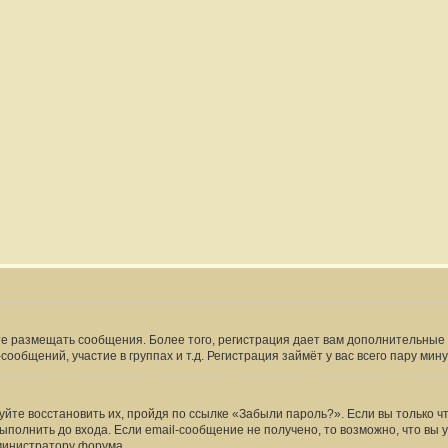
жете размещать сообщения. Более того, регистрация дает вам дополнительн
ообщений, участие в группах и т.д. Регистрация займёт у вас всего пару мин
йте восстановить их, пройдя по ссылке «Забыли пароль?». Если вы только ч
полнить до входа. Если email-сообщение не получено, то возможно, что вы 
министратору форума.